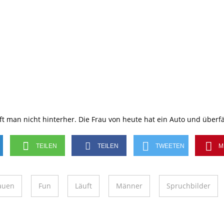
TEILEN
TEILEN
TWEETEN
M
auen
Fun
Läuft
Männer
Spruchbilder