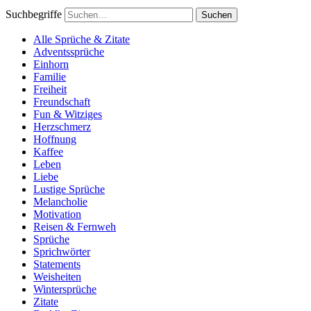
Suchbegriffe
Alle Sprüche & Zitate
Adventssprüche
Einhorn
Familie
Freiheit
Freundschaft
Fun & Witziges
Herzschmerz
Hoffnung
Kaffee
Leben
Liebe
Lustige Sprüche
Melancholie
Motivation
Reisen & Fernweh
Sprüche
Sprichwörter
Statements
Weisheiten
Wintersprüche
Zitate