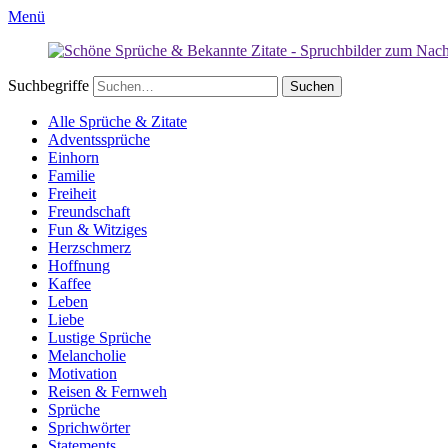
Menü
Suchbegriffe
Alle Sprüche & Zitate
Adventssprüche
Einhorn
Familie
Freiheit
Freundschaft
Fun & Witziges
Herzschmerz
Hoffnung
Kaffee
Leben
Liebe
Lustige Sprüche
Melancholie
Motivation
Reisen & Fernweh
Sprüche
Sprichwörter
Statements