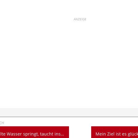
ANZEIGE
CH
sser springt, taucht ins Meer der Möglichkeiten
Mein Ziel ist es glücklic