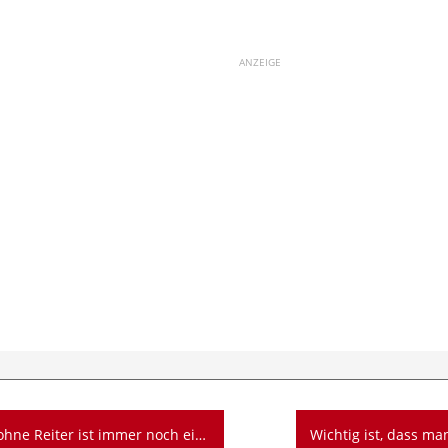
ANZEIGE
t immer noch ein Pferd. Ein Reiter ohne Pferd ist nur noch ein Mensch.
Wichtig ist, dass man n